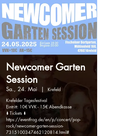
Newcomer Garten
Session
Sa., 24. Mai
  |  
Krefeld
Krefelder Tagesfestival
Eintritt: 10€ VVK - 15€ Abendkasse
⬇️ Tickets ⬇️
https://eventfrog.de/en/p/concert/pop-
rock/newcomer-garten-session-
7315100347462120814.html#