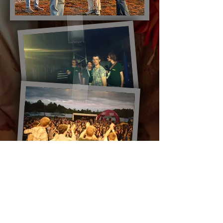
@fotosbysimon / @shottbyalina
INTERVIEWS
*lol, wtf