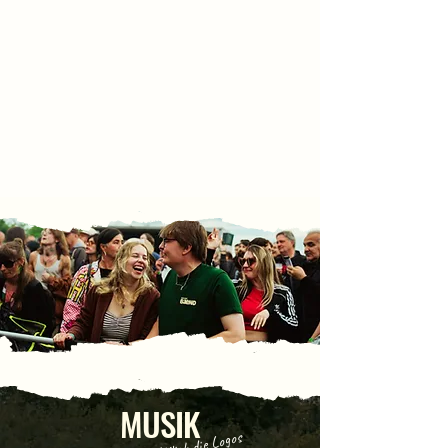
@lukasxvisuals
MUSIK
*Klick die Logos