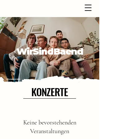
WirSindBaend
@lucascoersten
KONZERTE
Keine bevorstehenden
Veranstaltungen